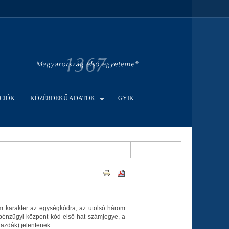
CIÓK
KÖZÉRDEKŰ ADATOK
GYIK
om karakter az egységkódra, az utolsó három
pénzügyi központ kód első hat számjegye, a
gazdák) jelentenek.