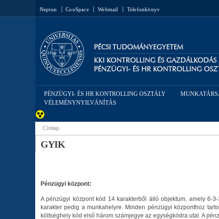
Neptun
CooSpace
Webmail
Telefonkönyv
PÉCSI TUDOMÁNYEGYETEM
KKI KONTROLLING ÉS GAZDÁLKODÁS
PÉNZÜGYI- ÉS HR KONTROLLING OSZ
PÉNZÜGYI- ÉS HR KONTROLLING OSZTÁLY
MUNKATÁRS
VÉLEMÉNYNYILVÁNÍTÁS
Címlap
Jelenlegi hely
GYIK
Pénzügyi központ:
A pénzügyi központ kód 14 karakterből álló objektum, amely 6-3-
karakter pedig a munkahelyre. Minden pénzügyi központhoz tarto
költséghely kód első három számjegye az egységkódra utal. A pénzü